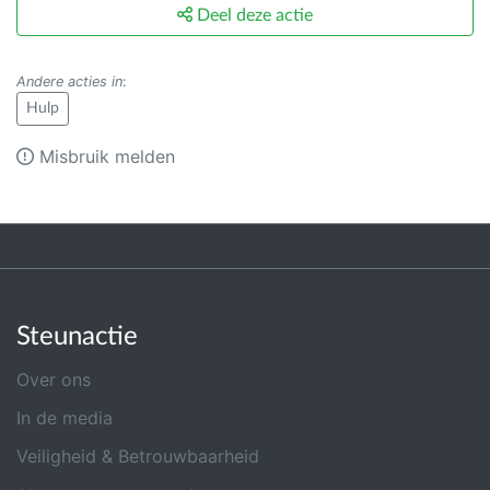
Deel deze actie
Andere acties in
:
Hulp
Misbruik melden
Steunactie
Over ons
In de media
Veiligheid & Betrouwbaarheid