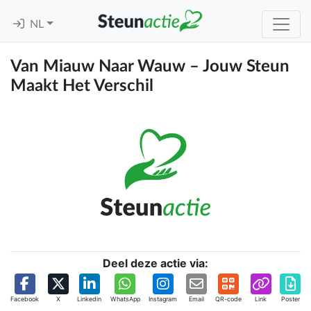
NL
Van Miauw Naar Wauw – Jouw Steun
Maakt Het Verschil
Deel deze actie via:
Facebook
X
Linkedin
WhatsApp
Instagram
Email
QR-code
Link
Poster