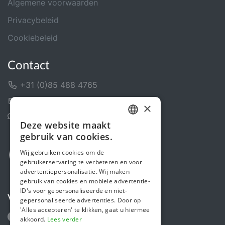
Algemene voorwaarden
Privacybeleid
Cookiebeleid
Contact
+31 (0)85 488 4765
Contactformulier
×
Helpcentrum
Deze website maakt
DUTCH
gebruik van cookies.
FRENCH
Wij gebruiken cookies om de
gebruikerservaring te verbeteren en voor
ENGLISH
advertentiepersonalisatie. Wij maken
gebruik van cookies en mobiele advertentie-
ID's voor gepersonaliseerde en niet-
Volg ons
gepersonaliseerde advertenties. Door op
'Alles accepteren' te klikken, gaat u hiermee
akkoord.
Lees verder