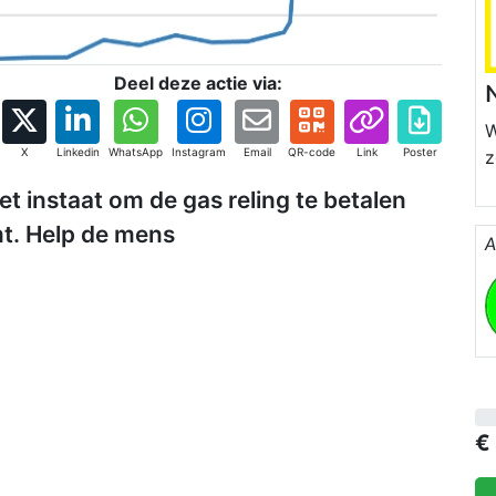
Deel deze actie via:
N
W
X
Linkedin
WhatsApp
Instagram
Email
QR-code
Link
Poster
z
iet instaat om de gas reling te betalen
E
r
mt. Help de mens
A
T
W
W
e
€