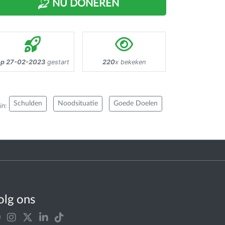
NU DONEREN
p 27-02-2023
gestart
220
x bekeken
Schulden
Noodsituatie
Goede Doelen
in
:
olg ons