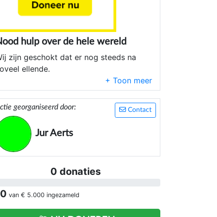
ood hulp over de hele wereld
ij zijn geschokt dat er nog steeds na
oveel ellende.
r nog steeds zoveel ellende is van gas
elingen.
ctie georganiseerd door:
Contact
ot aan totaal mensen alles kwijt zijn.
Jur Aerts
ij werken non profit organisatie.
ij hopen dat u ons helpt met deze
llende een beetje te verzachten.
0 donaties
 0
van
€ 5.000
ingezameld