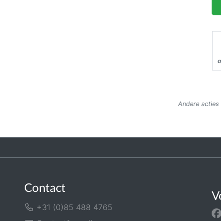
o
Andere acties 
Contact
V
+31 (0)85 488 4765