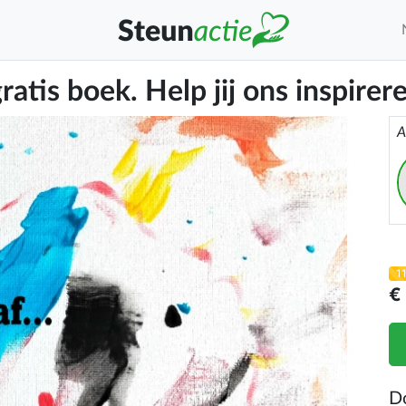
ratis boek. Help jij ons inspirer
A
1
€
D