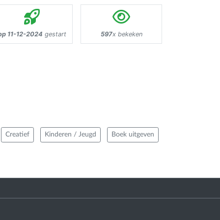
op 11-12-2024
gestart
597
x bekeken
Creatief
Kinderen / Jeugd
Boek uitgeven
: