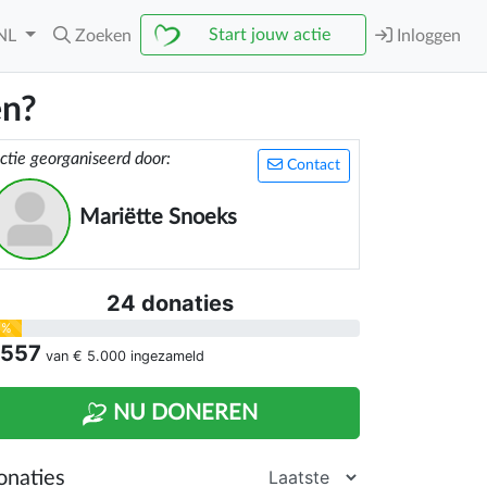
Start jouw actie
NL
Zoeken
Inloggen
en?
ctie georganiseerd door:
Contact
Mariëtte Snoeks
24 donaties
1%
 557
van
€ 5.000
ingezameld
NU DONEREN
onaties