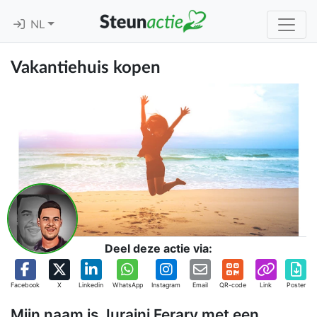
NL
Vakantiehuis kopen
Deel deze actie via:
Facebook
X
Linkedin
WhatsApp
Instagram
Email
QR-code
Link
Poster
Mijn naam is Juraini Ferary met een