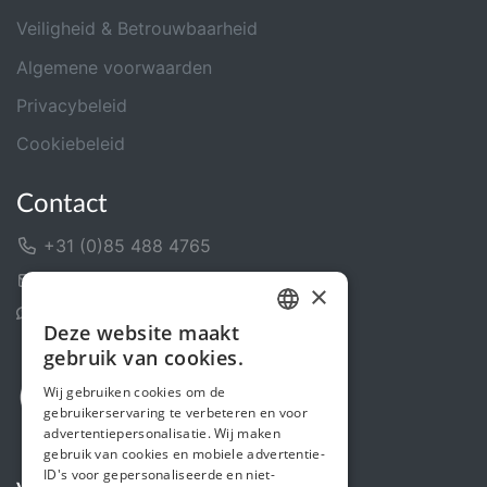
Veiligheid & Betrouwbaarheid
Algemene voorwaarden
Privacybeleid
Cookiebeleid
Contact
+31 (0)85 488 4765
Contactformulier
×
Helpcentrum
Deze website maakt
DUTCH
gebruik van cookies.
FRENCH
Wij gebruiken cookies om de
gebruikerservaring te verbeteren en voor
ENGLISH
advertentiepersonalisatie. Wij maken
gebruik van cookies en mobiele advertentie-
ID's voor gepersonaliseerde en niet-