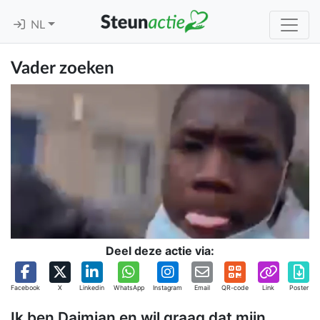
NL
Vader zoeken
Deel deze actie via:
Facebook
X
Linkedin
WhatsApp
Instagram
Email
QR-code
Link
Poster
Ik ben Daimian en wil graag dat mijn