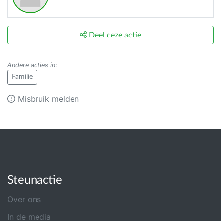
Deel deze actie
Andere acties in
:
Familie
Misbruik melden
Steunactie
Over ons
In de media