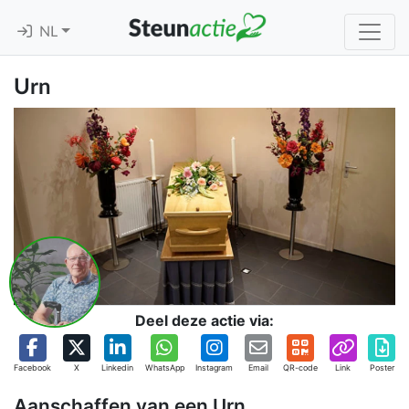
NL
Urn
Deel deze actie via:
Facebook
X
Linkedin
WhatsApp
Instagram
Email
QR-code
Link
Poster
Aanschaffen van een Urn