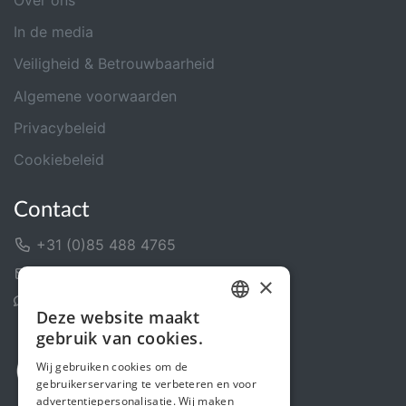
Over ons
In de media
Veiligheid & Betrouwbaarheid
Algemene voorwaarden
Privacybeleid
Cookiebeleid
Contact
+31 (0)85 488 4765
Contactformulier
×
Helpcentrum
Deze website maakt
DUTCH
gebruik van cookies.
FRENCH
Wij gebruiken cookies om de
gebruikerservaring te verbeteren en voor
ENGLISH
advertentiepersonalisatie. Wij maken