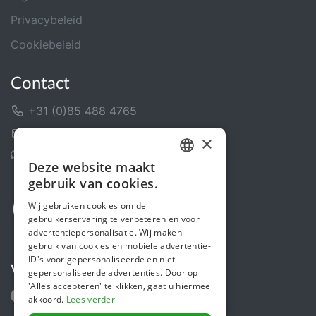
Privacybeleid
Cookiebeleid
Contact
+31 (0)85 488 4765
Contactformulier
×
Helpcentrum
Deze website maakt
DUTCH
gebruik van cookies.
FRENCH
Wij gebruiken cookies om de
gebruikerservaring te verbeteren en voor
ENGLISH
advertentiepersonalisatie. Wij maken
gebruik van cookies en mobiele advertentie-
ID's voor gepersonaliseerde en niet-
Volg ons
gepersonaliseerde advertenties. Door op
'Alles accepteren' te klikken, gaat u hiermee
akkoord.
Lees verder