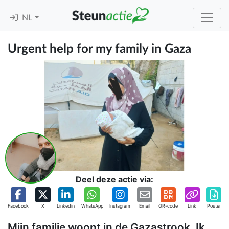
NL
Urgent help for my family in Gaza
Deel deze actie via:
Facebook
X
Linkedin
WhatsApp
Instagram
Email
QR-code
Link
Poster
Mijn familie woont in de Gazastrook. Ik