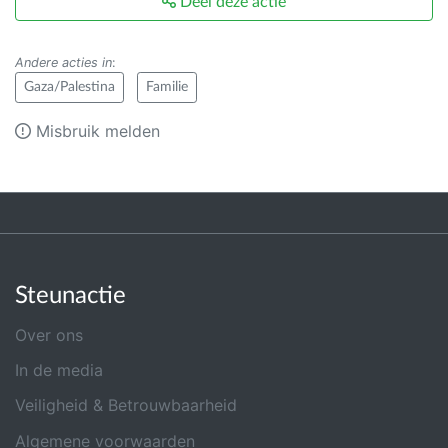
Deel deze actie
Andere acties in
:
Gaza/Palestina
Familie
Misbruik melden
Steunactie
Over ons
In de media
Veiligheid & Betrouwbaarheid
Algemene voorwaarden