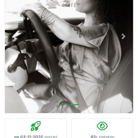
Previous
Next
op 03-11-2025
gestart
83
x bekeken