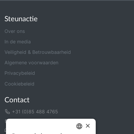
Steunactie
Over ons
In de media
Veiligheid & Betrouwbaarheid
Algemene voorwaarden
Privacybeleid
Cookiebeleid
Contact
+31 (0)85 488 4765
Contactformulier
×
Helpcentrum