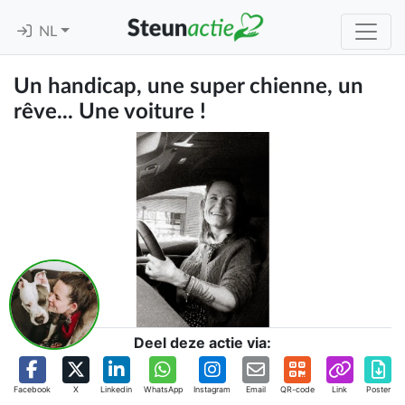
NL
Un handicap, une super chienne, un
rêve... Une voiture !
Deel deze actie via:
Facebook
X
Linkedin
WhatsApp
Instagram
Email
QR-code
Link
Poster