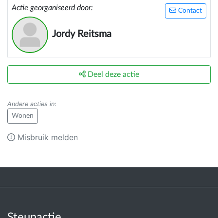
Actie georganiseerd door:
Contact
Jordy Reitsma
Deel deze actie
Andere acties in
:
Wonen
Misbruik melden
Steunactie