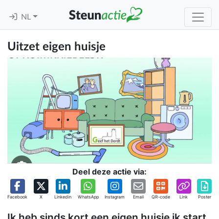
NL
Uitzet eigen huisje
Deel deze actie via:
Facebook
X
Linkedin
WhatsApp
Instagram
Email
QR-code
Link
Poster
Ik heb sinds kort een eigen huisje ik start