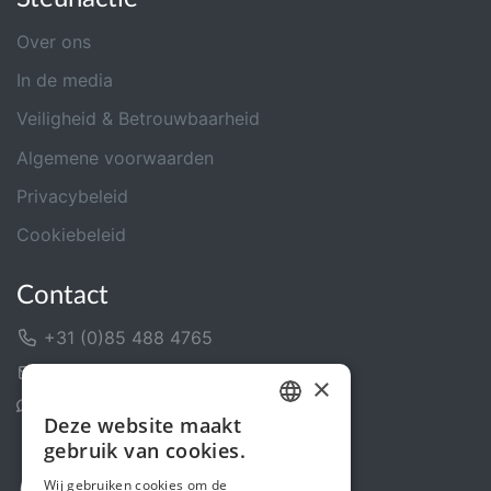
Over ons
In de media
Veiligheid & Betrouwbaarheid
Algemene voorwaarden
Privacybeleid
Cookiebeleid
Contact
+31 (0)85 488 4765
Contactformulier
×
Helpcentrum
Deze website maakt
DUTCH
gebruik van cookies.
FRENCH
Wij gebruiken cookies om de