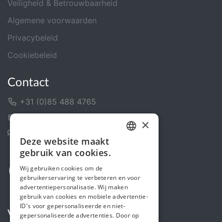
Veiligheid & Betrouwbaarheid
Algemene voorwaarden
Privacybeleid
Cookiebeleid
Contact
+31 (0)85 488 4765
Contactformulier
×
Helpcentrum
Deze website maakt
DUTCH
gebruik van cookies.
FRENCH
Wij gebruiken cookies om de
gebruikerservaring te verbeteren en voor
ENGLISH
advertentiepersonalisatie. Wij maken
gebruik van cookies en mobiele advertentie-
ID's voor gepersonaliseerde en niet-
Volg ons
gepersonaliseerde advertenties. Door op