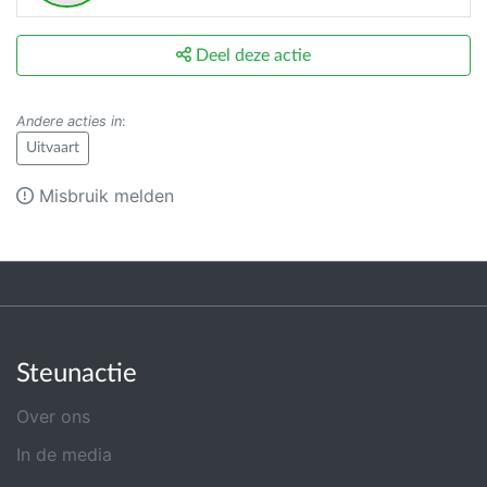
Deel deze actie
Andere acties in
:
Uitvaart
Misbruik melden
Steunactie
Over ons
In de media