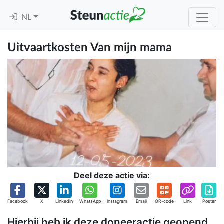
NL
Uitvaartkosten Van mijn mama
Deel deze actie via:
Facebook
X
Linkedin
WhatsApp
Instagram
Email
QR-code
Link
Poster
Hierbij heb ik deze doneeractie geopend