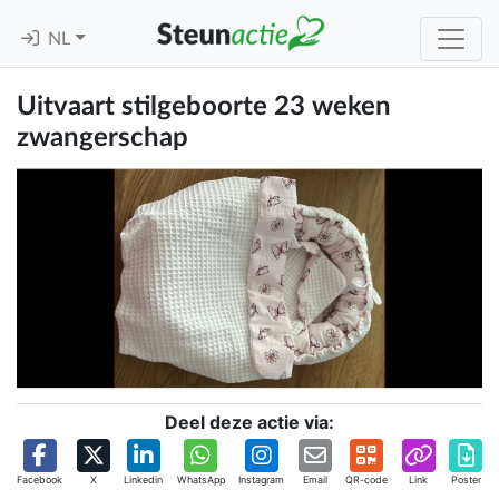
NL
Uitvaart stilgeboorte 23 weken
zwangerschap
Deel deze actie via:
Facebook
X
Linkedin
WhatsApp
Instagram
Email
QR-code
Link
Poster