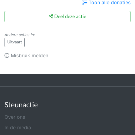
Toon alle donaties
Deel deze actie
Andere acties in
:
Uitvaart
Misbruik melden
Steunactie
Over ons
In de media