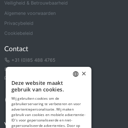
Veiligheid & Betrouwbaarheid
Algemene voorwaarden
Privacybeleid
Cookiebeleid
Contact
+31 (0)85 488 4765
Contactformulier
×
Helpcentrum
Deze website maakt
DUTCH
gebruik van cookies.
FRENCH
Wij gebruiken cookies om de
gebruikerservaring te verbeteren en voor
ENGLISH
advertentiepersonalisatie. Wij maken
gebruik van cookies en mobiele advertentie-
ID's voor gepersonaliseerde en niet-
Volg ons
gepersonaliseerde advertenties. Door op