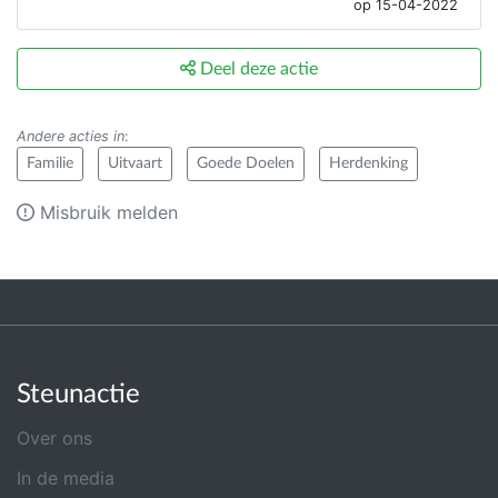
op 15-04-2022
Deel deze actie
Andere acties in
:
Familie
Uitvaart
Goede Doelen
Herdenking
Misbruik melden
Steunactie
Over ons
In de media