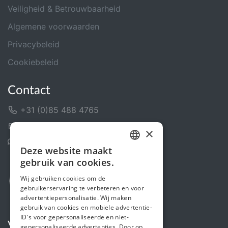
Veiligheid & Betrouwbaarheid
Algemene voorwaarden
Privacybeleid
Cookiebeleid
Contact
+31 (0)85 488 4765
Contactformulier
×
Helpcentrum
Deze website maakt
DUTCH
gebruik van cookies.
FRENCH
Wij gebruiken cookies om de
gebruikerservaring te verbeteren en voor
ENGLISH
advertentiepersonalisatie. Wij maken
gebruik van cookies en mobiele advertentie-
ID's voor gepersonaliseerde en niet-
Volg ons
gepersonaliseerde advertenties. Door op