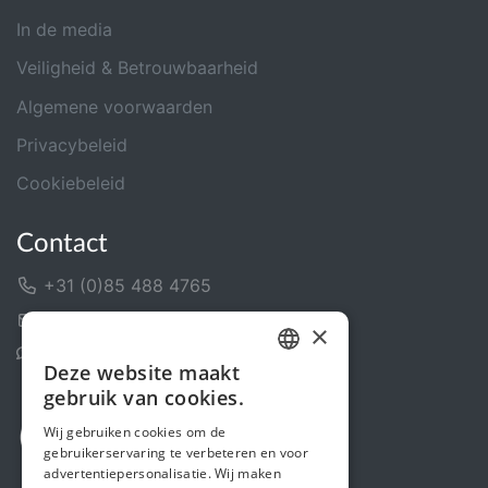
In de media
Veiligheid & Betrouwbaarheid
Algemene voorwaarden
Privacybeleid
Cookiebeleid
Contact
+31 (0)85 488 4765
Contactformulier
×
Helpcentrum
Deze website maakt
DUTCH
gebruik van cookies.
FRENCH
Wij gebruiken cookies om de
gebruikerservaring te verbeteren en voor
ENGLISH
advertentiepersonalisatie. Wij maken