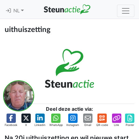
NL
uithuiszetting
Deel deze actie via:
Facebook
X
Linkedin
WhatsApp
Instagram
Email
QR-code
Link
Poster
Na 20j uithuiszetting en wil nieuwe start