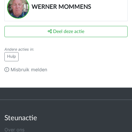
WERNER MOMMENS
Deel deze actie
Andere acties in
:
Hulp
Misbruik melden
Steunactie
Over ons