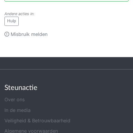
Andere acties in
:
Hulp
Misbruik melden
Steunactie
Over ons
In de media
Veiligheid & Betrouwbaarheid
Algemene voorwaarden