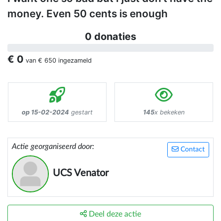
money. Even 50 cents is enough
0 donaties
€ 0
van
€ 650
ingezameld
op 15-02-2024
gestart
145
x bekeken
Actie georganiseerd door:
Contact
UCS Venator
Deel deze actie