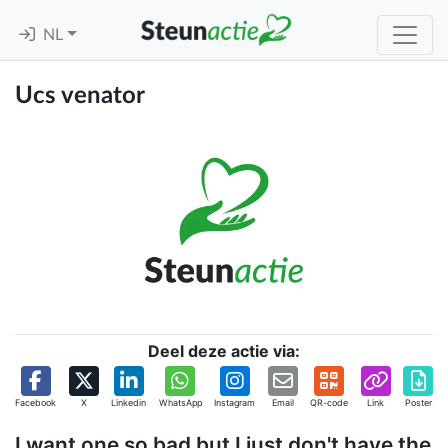
NL
Ucs venator
Deel deze actie via:
Facebook
X
Linkedin
WhatsApp
Instagram
Email
QR-code
Link
Poster
I want one so bad but I just don't have the