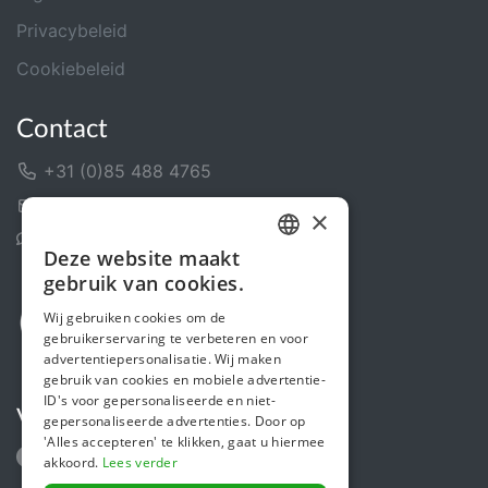
Privacybeleid
Cookiebeleid
Contact
+31 (0)85 488 4765
Contactformulier
×
Helpcentrum
Deze website maakt
DUTCH
gebruik van cookies.
FRENCH
Wij gebruiken cookies om de
gebruikerservaring te verbeteren en voor
ENGLISH
advertentiepersonalisatie. Wij maken
gebruik van cookies en mobiele advertentie-
ID's voor gepersonaliseerde en niet-
Volg ons
gepersonaliseerde advertenties. Door op
'Alles accepteren' te klikken, gaat u hiermee
akkoord.
Lees verder