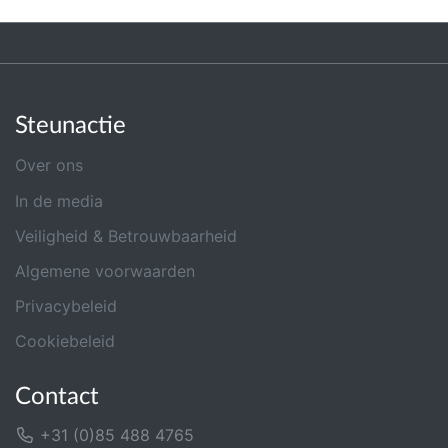
Steunactie
Over ons
In de media
Veiligheid & Betrouwbaarheid
Algemene voorwaarden
Privacybeleid
Cookiebeleid
Contact
+31 (0)85 488 4765