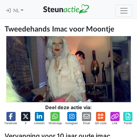
NL
Tweedehands Imac voor Moontje
Deel deze actie via:
Facebook
X
Linkedin
WhatsApp
Instagram
Email
QR-code
Link
Poster
Vervanging voor 10 jaar oude imac