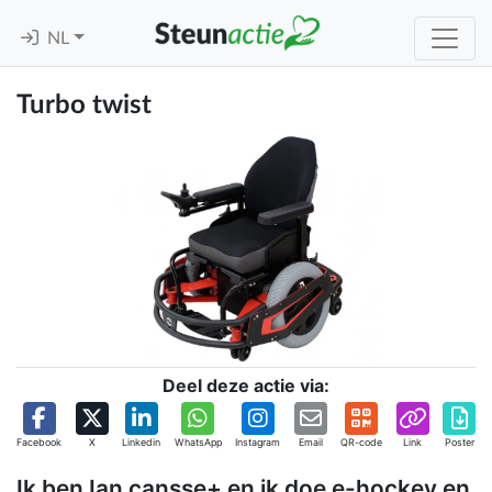
NL
Turbo twist
Deel deze actie via:
Facebook
X
Linkedin
WhatsApp
Instagram
Email
QR-code
Link
Poster
Ik ben Ian cansse+ en ik doe e-hockey en