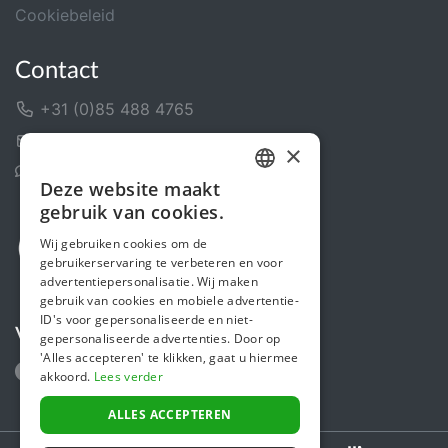
Cookiebeleid
Contact
+31 (0)85 488 4765
Contactformulier
×
Helpcentrum
Deze website maakt
DUTCH
gebruik van cookies.
FRENCH
Wij gebruiken cookies om de
gebruikerservaring te verbeteren en voor
ENGLISH
advertentiepersonalisatie. Wij maken
gebruik van cookies en mobiele advertentie-
ID's voor gepersonaliseerde en niet-
Volg ons
gepersonaliseerde advertenties. Door op
'Alles accepteren' te klikken, gaat u hiermee
akkoord.
Lees verder
ALLES ACCEPTEREN