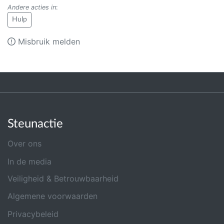
Andere acties in
:
Hulp
Misbruik melden
Steunactie
Over ons
In de media
Veiligheid & Betrouwbaarheid
Algemene voorwaarden
Privacybeleid