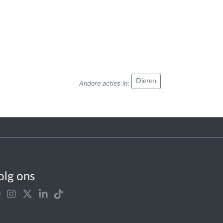
Dieren
Andere acties in
:
olg ons