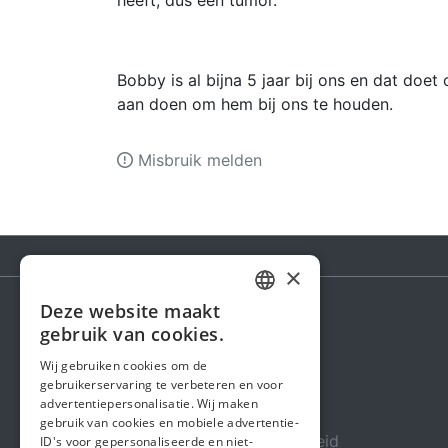
heeft, dus een tumor.
Bobby is al bijna 5 jaar bij ons en dat doet
aan doen om hem bij ons te houden.
Misbruik melden
×
Deze website maakt
DUTCH
gebruik van cookies.
Steunactie
FRENCH
Wij gebruiken cookies om de
Over ons
gebruikerservaring te verbeteren en voor
ENGLISH
advertentiepersonalisatie. Wij maken
In de media
gebruik van cookies en mobiele advertentie-
Veiligheid & Betrouwbaarheid
ID's voor gepersonaliseerde en niet-