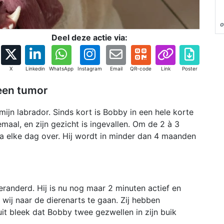
o
Deel deze actie via:
X
Linkedin
WhatsApp
Instagram
Email
QR-code
Link
Poster
een tumor
mijn labrador. Sinds kort is Bobby in een hele korte
emaal, en zijn gezicht is ingevallen. Om de 2 à 3
bijna elke dag over. Hij wordt in minder dan 4 maanden
veranderd. Hij is nu nog maar 2 minuten actief en
wij naar de dierenarts te gaan. Zij hebben
t bleek dat Bobby twee gezwellen in zijn buik