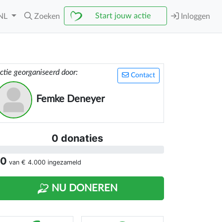
Start jouw actie
NL
Zoeken
Inloggen
ctie georganiseerd door:
Contact
Femke Deneyer
0 donaties
 0
van
€ 4.000
ingezameld
NU DONEREN