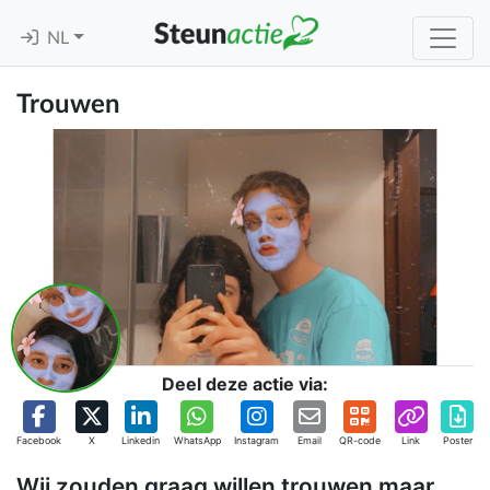
NL
Trouwen
Deel deze actie via:
Facebook
X
Linkedin
WhatsApp
Instagram
Email
QR-code
Link
Poster
Wij zouden graag willen trouwen maar