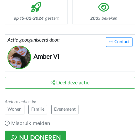
op 15-02-2024
gestart
203
x bekeken
Actie georganiseerd door:
Contact
Amber Vl
Deel deze actie
Andere acties in
:
Wonen
Familie
Evenement
Misbruik melden
NU DONEREN