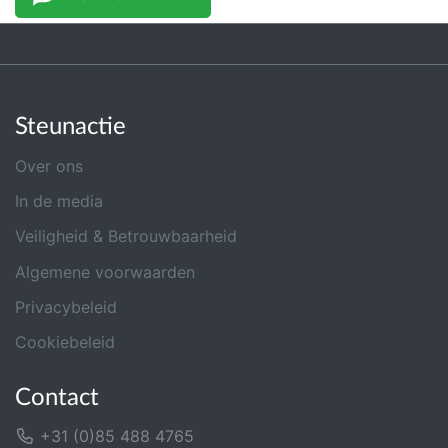
Steunactie
Over ons
In de media
Veiligheid & Betrouwbaarheid
Algemene voorwaarden
Privacybeleid
Cookiebeleid
Contact
+31 (0)85 488 4765