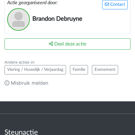
Actie georganiseerd door:
Contact
Brandon Debruyne
Deel deze actie
Andere acties in
:
Viering / Huwelijk / Verjaardag
Familie
Evenement
Misbruik melden
Steunactie