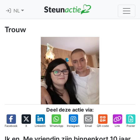
NL
Trouw
Deel deze actie via:
Facebook
X
Linkedin
WhatsApp
Instagram
Email
QR-code
Link
Poster
Ik en. Me vriendin zijn binnenkort 10 jaar