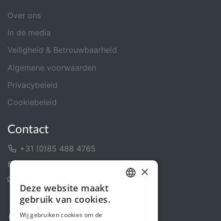
Over ons
In de media
Veiligheid & Betrouwbaarheid
Algemene voorwaarden
Privacybeleid
Cookiebeleid
Contact
+31 (0)85 488 4765
Contactformulier
×
Helpcentrum
Deze website maakt
DUTCH
gebruik van cookies.
FRENCH
Wij gebruiken cookies om de