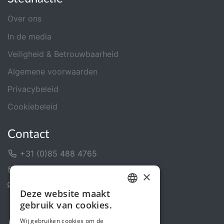
Over ons
In de media
Veiligheid & Betrouwbaarheid
Algemene voorwaarden
Privacybeleid
Cookiebeleid
Contact
+31 (0)85 488 4765
Contactformulier
×
Helpcentrum
Deze website maakt
DUTCH
gebruik van cookies.
FRENCH
Wij gebruiken cookies om de