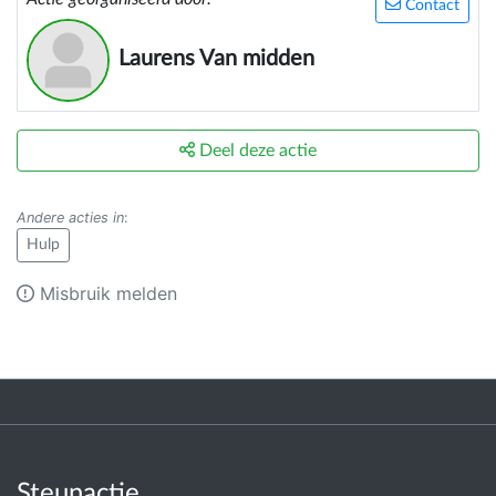
Contact
Laurens Van midden
Deel deze actie
Andere acties in
:
Hulp
Misbruik melden
Steunactie