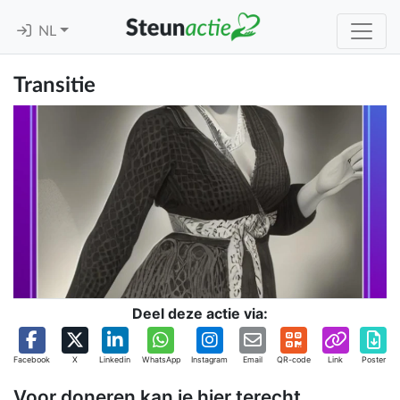
NL
Transitie
Deel deze actie via:
Facebook
X
Linkedin
WhatsApp
Instagram
Email
QR-code
Link
Poster
Voor doneren kan je hier terecht.