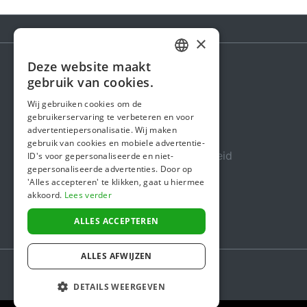
×
Deze website maakt
DUTCH
gebruik van cookies.
Steunactie
FRENCH
Wij gebruiken cookies om de
Over ons
gebruikerservaring te verbeteren en voor
ENGLISH
advertentiepersonalisatie. Wij maken
In de media
gebruik van cookies en mobiele advertentie-
Veiligheid & Betrouwbaarheid
ID's voor gepersonaliseerde en niet-
gepersonaliseerde advertenties. Door op
Algemene voorwaarden
'Alles accepteren' te klikken, gaat u hiermee
akkoord.
Lees verder
Privacybeleid
Cookiebeleid
ALLES ACCEPTEREN
ALLES AFWIJZEN
DETAILS WEERGEVEN