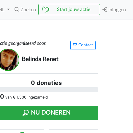
Start jouw actie
NL
Zoeken
Inloggen
ctie georganiseerd door:
Contact
Belinda Renet
0 donaties
 0
van
€ 1.500
ingezameld
NU DONEREN