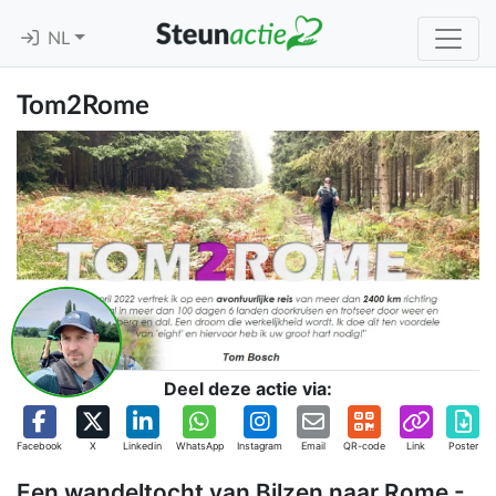
NL
Tom2Rome
Deel deze actie via:
Facebook
X
Linkedin
WhatsApp
Instagram
Email
QR-code
Link
Poster
Een wandeltocht van Bilzen naar Rome -