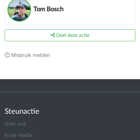
Tom Bosch
Deel deze actie
Misbruik melden
Steunactie
Over ons
In de media