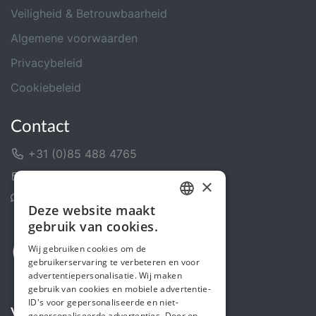
Veiligheid & Betrouwbaarheid
Algemene voorwaarden
Privacybeleid
Cookiebeleid
Contact
+31 (0)85 488 4765
Contactformulier
×
Helpcentrum
Deze website maakt
DUTCH
gebruik van cookies.
FRENCH
Wij gebruiken cookies om de
gebruikerservaring te verbeteren en voor
ENGLISH
advertentiepersonalisatie. Wij maken
gebruik van cookies en mobiele advertentie-
ID's voor gepersonaliseerde en niet-
Volg ons
gepersonaliseerde advertenties. Door op