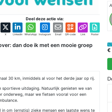
A
Deel deze actie via:
X
Linkedin
WhatsApp
Instagram
Email
QR-code
Link
Poster
zover: dan doe ik met een mooie groep
€
al 30 km, inmiddels al voor het derde jaar op rij.
D
 sportieve uitdaging. Natuurlijk genieten we van
eer onderweg, maar we fietsen vooral voor een
mbulance.
l in om (ernstig) zieke mensen een laatste wens te