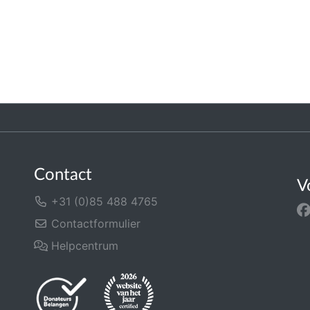
Contact
V
+31 (0)85 488 4765
Contactformulier
Helpcentrum