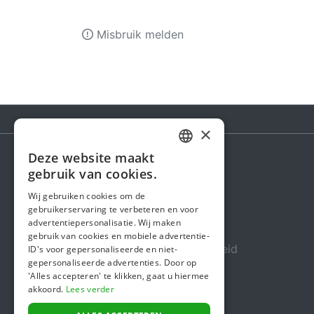
Misbruik melden
×
Deze website maakt
DUTCH
gebruik van cookies.
Steunactie
FRENCH
Wij gebruiken cookies om de
Over ons
gebruikerservaring te verbeteren en voor
ENGLISH
advertentiepersonalisatie. Wij maken
In de media
gebruik van cookies en mobiele advertentie-
Veiligheid & Betrouwbaarheid
ID's voor gepersonaliseerde en niet-
gepersonaliseerde advertenties. Door op
Algemene voorwaarden
'Alles accepteren' te klikken, gaat u hiermee
akkoord.
Lees verder
Privacybeleid