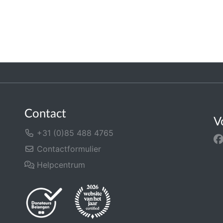
Contact
V
+31 (0)85 488 4765
Contactformulier
Helpcentrum