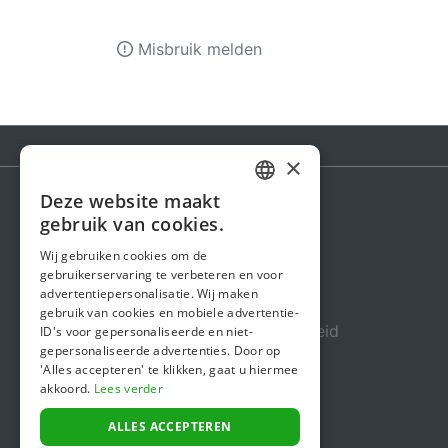
Misbruik melden
×
Deze website maakt
DUTCH
gebruik van cookies.
Steunactie
FRENCH
Wij gebruiken cookies om de
Over ons
gebruikerservaring te verbeteren en voor
ENGLISH
advertentiepersonalisatie. Wij maken
In de media
gebruik van cookies en mobiele advertentie-
Veiligheid & Betrouwbaarheid
ID's voor gepersonaliseerde en niet-
gepersonaliseerde advertenties. Door op
Algemene voorwaarden
'Alles accepteren' te klikken, gaat u hiermee
akkoord.
Lees verder
Privacybeleid
Cookiebeleid
ALLES ACCEPTEREN