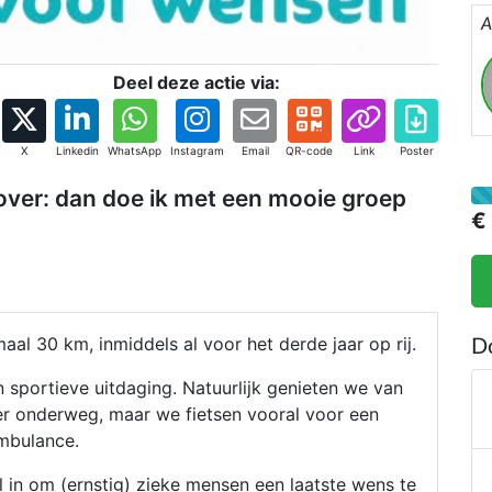
A
Deel deze actie via:
X
Linkedin
WhatsApp
Instagram
Email
QR-code
Link
Poster
zover: dan doe ik met een mooie groep
€
al 30 km, inmiddels al voor het derde jaar op rij.
D
 sportieve uitdaging. Natuurlijk genieten we van
eer onderweg, maar we fietsen vooral voor een
mbulance.
l in om (ernstig) zieke mensen een laatste wens te