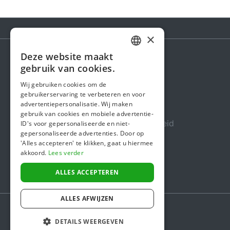
×
Deze website maakt
DUTCH
gebruik van cookies.
Steunactie
FRENCH
Wij gebruiken cookies om de
Over ons
gebruikerservaring te verbeteren en voor
ENGLISH
advertentiepersonalisatie. Wij maken
In de media
gebruik van cookies en mobiele advertentie-
Veiligheid & Betrouwbaarheid
ID's voor gepersonaliseerde en niet-
gepersonaliseerde advertenties. Door op
Algemene voorwaarden
'Alles accepteren' te klikken, gaat u hiermee
akkoord.
Lees verder
Privacybeleid
Cookiebeleid
ALLES ACCEPTEREN
ALLES AFWIJZEN
DETAILS WEERGEVEN