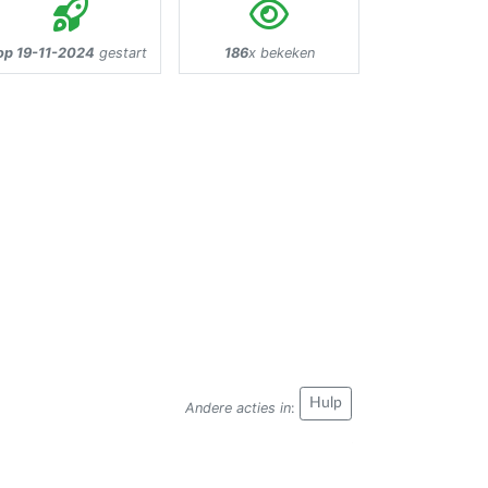
op 19-11-2024
gestart
186
x bekeken
Hulp
Andere acties in
: