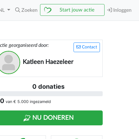
Start jouw actie
NL
Zoeken
Inloggen
ctie georganiseerd door:
Contact
Katleen Haezeleer
0 donaties
 0
van
€ 5.000
ingezameld
NU DONEREN