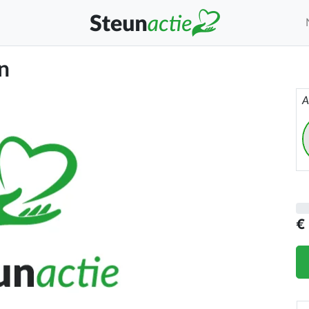
n
A
€