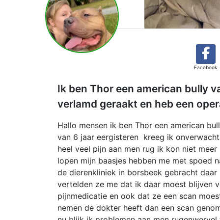
Facebook
Ik ben Thor een american bully v
verlamd geraakt en heb een opera
Hallo mensen ik ben Thor een american bul
van 6 jaar eergisteren kreeg ik onverwacht
heel veel pijn aan men rug ik kon niet meer
lopen mijn baasjes hebben me met spoed n
de dierenkliniek in borsbeek gebracht daar
vertelden ze me dat ik daar moest blijven 
pijnmedicatie en ook dat ze een scan moes
nemen de dokter heeft dan een scan geno
nu blijk ik problemen aan men rugenwervel 