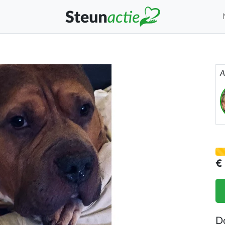
A
€
D