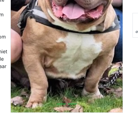
om
Previous
Next
o
 om
niet
le
aar