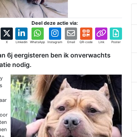
Deel deze actie via:
X
Linkedin
WhatsApp
Instagram
Email
QR-code
Link
Poster
an 6j eergisteren ben ik onverwachts
tie nodig.
ly
s
aar
voor
ten
men
te