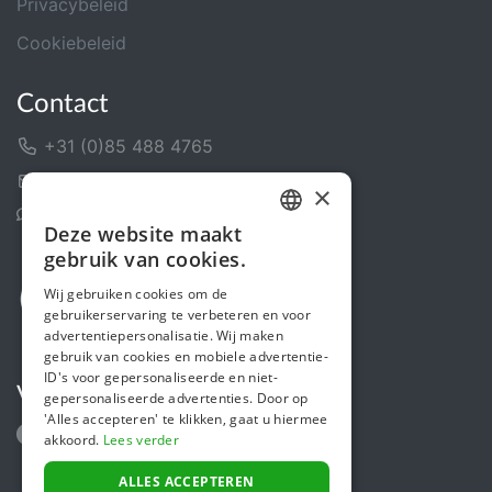
Privacybeleid
Cookiebeleid
Contact
+31 (0)85 488 4765
Contactformulier
×
Helpcentrum
Deze website maakt
DUTCH
gebruik van cookies.
FRENCH
Wij gebruiken cookies om de
gebruikerservaring te verbeteren en voor
ENGLISH
advertentiepersonalisatie. Wij maken
gebruik van cookies en mobiele advertentie-
ID's voor gepersonaliseerde en niet-
Volg ons
gepersonaliseerde advertenties. Door op
'Alles accepteren' te klikken, gaat u hiermee
akkoord.
Lees verder
ALLES ACCEPTEREN