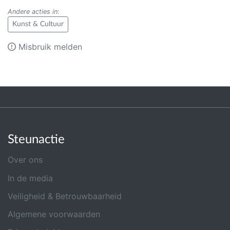
Andere acties in
:
Kunst & Cultuur
Misbruik melden
Steunactie
Over ons
In de media
Veiligheid & Betrouwbaarheid
Algemene voorwaarden