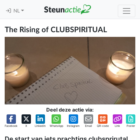
NL
The Rising of CLUBSPIRITUAL
Deel deze actie via:
Facebook
X
Linkedin
WhatsApp
Instagram
Email
QR-code
Link
Poster
De start van iets prachtigs clubsprirutal