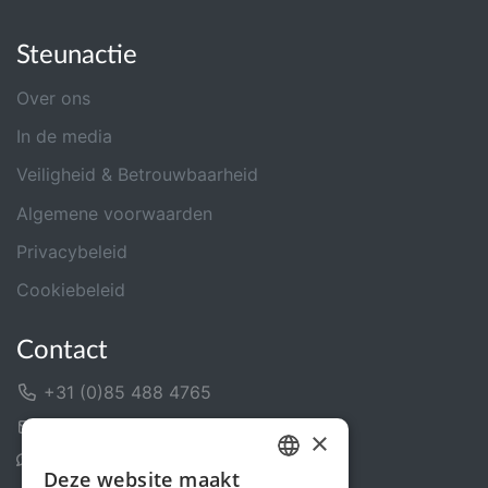
Steunactie
Over ons
In de media
Veiligheid & Betrouwbaarheid
Algemene voorwaarden
Privacybeleid
Cookiebeleid
Contact
+31 (0)85 488 4765
Contactformulier
×
Helpcentrum
Deze website maakt
DUTCH