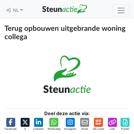
NL
Terug opbouwen uitgebrande woning
collega
Deel deze actie via:
Facebook
X
Linkedin
WhatsApp
Instagram
Email
QR-code
Link
Poster