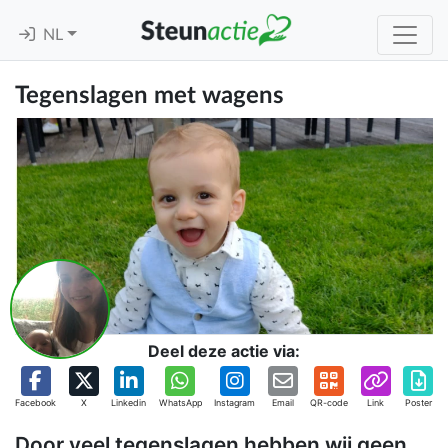
NL
Tegenslagen met wagens
Deel deze actie via:
Facebook
X
Linkedin
WhatsApp
Instagram
Email
QR-code
Link
Poster
Door veel tegenslagen hebben wij geen