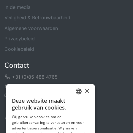
In de media
Veiligheid & Betrouwbaarheid
Algemene voorwaarden
Privacybeleid
Cookiebeleid
Contact
+31 (0)85 488 4765
Contactformulier
×
Helpcentrum
Deze website maakt
DUTCH
gebruik van cookies.
FRENCH
Wij gebruiken cookies om de
gebruikerservaring te verbeteren en voor
ENGLISH
advertentiepersonalisatie. Wij maken