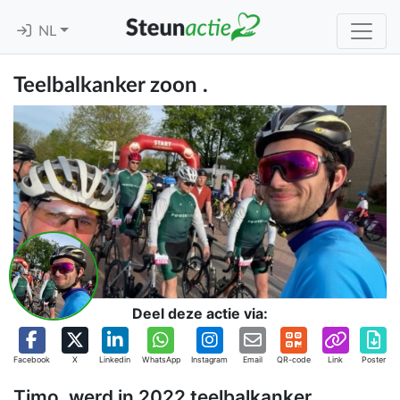
NL
Teelbalkanker zoon .
Deel deze actie via:
Facebook
X
Linkedin
WhatsApp
Instagram
Email
QR-code
Link
Poster
Timo, werd in 2022 teelbalkanker