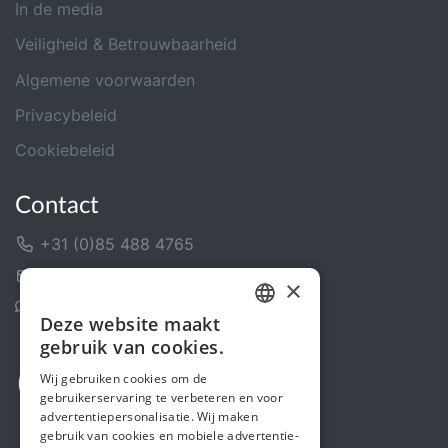
In de media
Veiligheid & Betrouwbaarheid
Algemene voorwaarden
Privacybeleid
Cookiebeleid
Contact
+31 (0)85 488 4765
Contactformulier
×
Helpcentrum
Deze website maakt
DUTCH
gebruik van cookies.
FRENCH
Wij gebruiken cookies om de
gebruikerservaring te verbeteren en voor
ENGLISH
advertentiepersonalisatie. Wij maken
gebruik van cookies en mobiele advertentie-