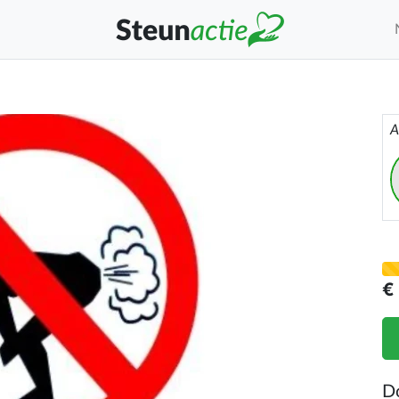
A
€
D