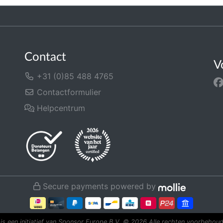
Contact
V
+31 (0)85 488 4765
Contactformulier
Helpcentrum
Secure payments powered by
is een initiatief van Sponsor Europe B.V.
© 2026 Alle rechten voorbehoud