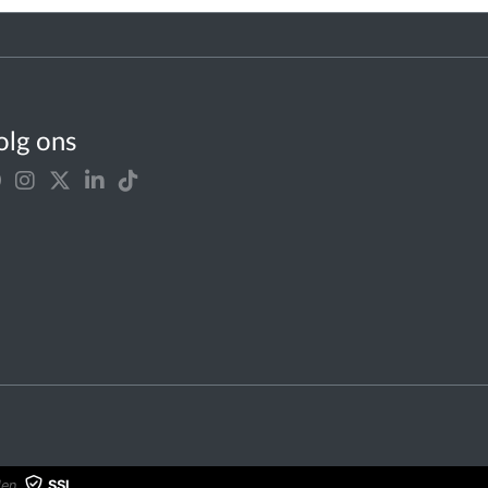
olg ons
en.
SSL