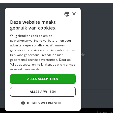
×
Deze website maakt
DUTCH
gebruik van cookies.
Steunactie
FRENCH
Wij gebruiken cookies om de
Over ons
gebruikerservaring te verbeteren en voor
ENGLISH
advertentiepersonalisatie. Wij maken
In de media
gebruik van cookies en mobiele advertentie-
Veiligheid & Betrouwbaarheid
ID's voor gepersonaliseerde en niet-
gepersonaliseerde advertenties. Door op
Algemene voorwaarden
'Alles accepteren' te klikken, gaat u hiermee
akkoord.
Lees verder
Privacybeleid
Cookiebeleid
ALLES ACCEPTEREN
ALLES AFWIJZEN
DETAILS WEERGEVEN
Steunactie 