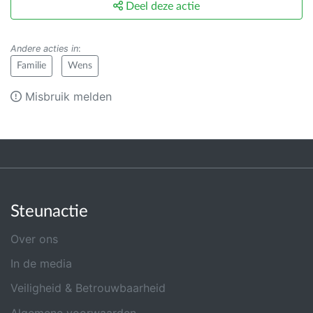
Deel deze actie
Andere acties in
:
Familie
Wens
Misbruik melden
Steunactie
Over ons
In de media
Veiligheid & Betrouwbaarheid
Algemene voorwaarden