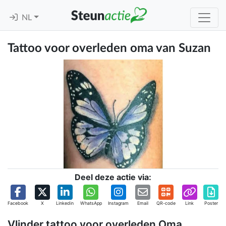
NL
Tattoo voor overleden oma van Suzan
Deel deze actie via:
Facebook
X
Linkedin
WhatsApp
Instagram
Email
QR-code
Link
Poster
Vlinder tattoo voor overleden Oma