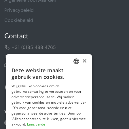
Privacybeleid
Cookiebeleid
Contact
+31 (0)85 488 4765
Contactformulier
×
Helpcentrum
Deze website maakt
DUTCH
gebruik van cookies.
FRENCH
Wij gebruiken cookies om de
gebruikerservaring te verbeteren en voor
ENGLISH
advertentiepersonalisatie. Wij maken
gebruik van cookies en mobiele advertentie-
ID's voor gepersonaliseerde en niet-
Volg ons
gepersonaliseerde advertenties. Door op
'Alles accepteren' te klikken, gaat u hiermee
akkoord.
Lees verder