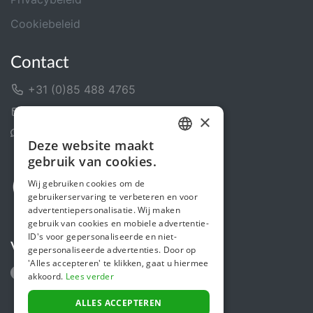
Cookiebeleid
Contact
+31 (0)85 488 4765
Contactformulier
×
Helpcentrum
Deze website maakt
DUTCH
gebruik van cookies.
FRENCH
Wij gebruiken cookies om de
gebruikerservaring te verbeteren en voor
ENGLISH
advertentiepersonalisatie. Wij maken
gebruik van cookies en mobiele advertentie-
ID's voor gepersonaliseerde en niet-
Volg ons
gepersonaliseerde advertenties. Door op
'Alles accepteren' te klikken, gaat u hiermee
akkoord.
Lees verder
ALLES ACCEPTEREN