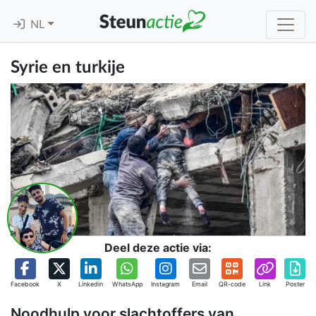
NL
Syrie en turkije
Deel deze actie via:
Facebook
X
Linkedin
WhatsApp
Instagram
Email
QR-code
Link
Poster
Noodhulp voor slachtoffers van