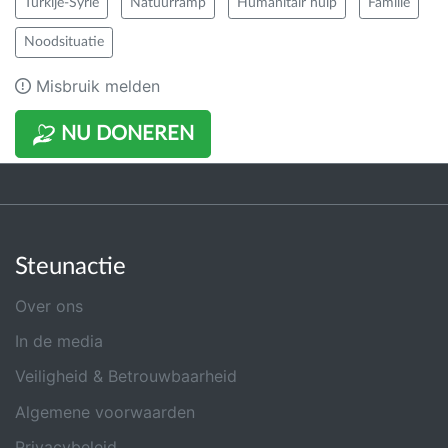
Turkije-Syrië
Natuurramp
Humanitair hulp
Familie
Noodsituatie
Misbruik melden
NU DONEREN
Steunactie
Over ons
In de media
Veiligheid & Betrouwbaarheid
Algemene voorwaarden
Privacybeleid