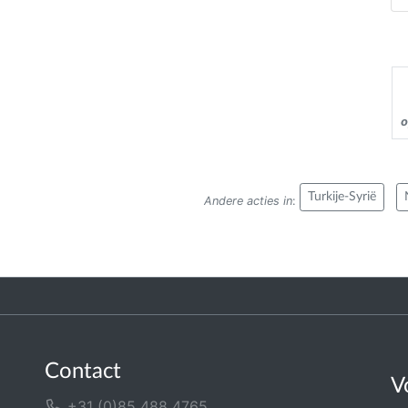
o
Turkije-Syrië
Andere acties in
:
Contact
V
+31 (0)85 488 4765