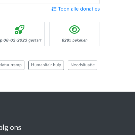
Toon alle donaties
p 08-02-2023
gestart
828
x bekeken
Natuurramp
Humanitair hulp
Noodsituatie
olg ons