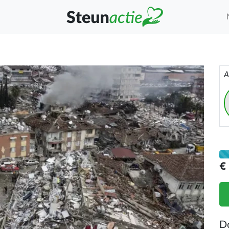
A
€
D