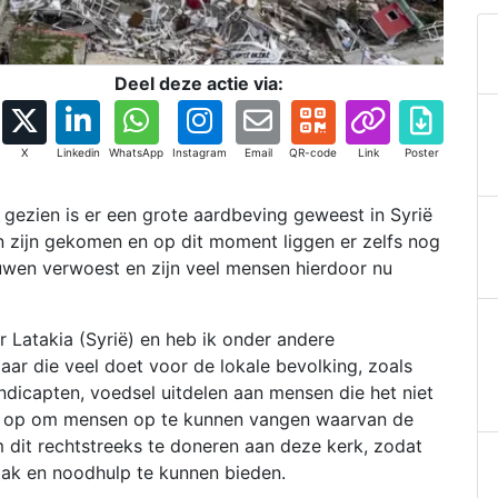
Deel deze actie via:
X
Linkedin
WhatsApp
Instagram
Email
QR-code
Link
Poster
t gezien is er een grote aardbeving geweest in Syrië
n zijn gekomen en op dit moment liggen er zelfs nog
uwen verwoest en zijn veel mensen hierdoor nu
ar Latakia (Syrië) en heb ik onder andere
daar die veel doet voor de lokale bevolking, zoals
andicapten, voedsel uitdelen aan mensen die het niet
en op om mensen op te kunnen vangen waarvan de
m dit rechtstreeks te doneren aan deze kerk, zodat
ak en noodhulp te kunnen bieden.