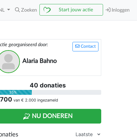
Start jouw actie
NL
Zoeken
Inloggen
ctie georganiseerd door:
Contact
Alaria Bahno
40 donaties
35%
 700
van
€ 2.000
ingezameld
NU DONEREN
onaties