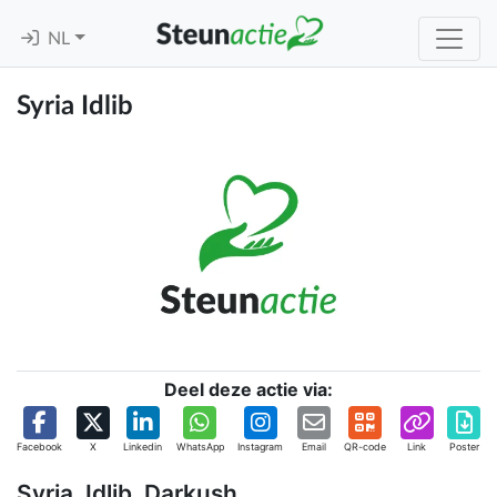
NL
Syria Idlib
Deel deze actie via:
Facebook
X
Linkedin
WhatsApp
Instagram
Email
QR-code
Link
Poster
Syria, Idlib, Darkush,