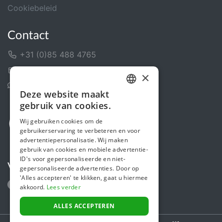
Cookiebeleid
Contact
+31 (0)85 488 4765
Contactformulier
×
Helpcentrum
Deze website maakt
DUTCH
gebruik van cookies.
FRENCH
Wij gebruiken cookies om de
gebruikerservaring te verbeteren en voor
ENGLISH
advertentiepersonalisatie. Wij maken
gebruik van cookies en mobiele advertentie-
ID's voor gepersonaliseerde en niet-
Volg ons
gepersonaliseerde advertenties. Door op
'Alles accepteren' te klikken, gaat u hiermee
akkoord.
Lees verder
ALLES ACCEPTEREN