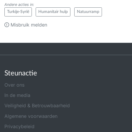
Andere acties in
:
Turkije-Syrië
Humanitair hulp
Natuurramp
Misbruik melden
Steunactie
Over ons
In de media
Veiligheid & Betrouwbaarheid
Algemene voorwaarden
Privacybeleid