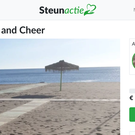
 and Cheer
A
€