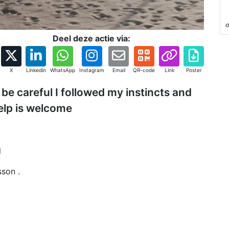
o
Deel deze actie via:
X
Linkedin
WhatsApp
Instagram
Email
QR-code
Link
Poster
be careful I followed my instincts and
help is welcome
l
sson .