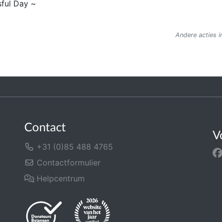
sful Day ~
Andere acties i
Contact
V
+31 (0)85 488 4765
Contactformulier
Helpcentrum