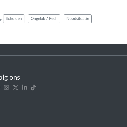
Schulden
Ongeluk / Pech
Noodsituatie
n
:
olg ons