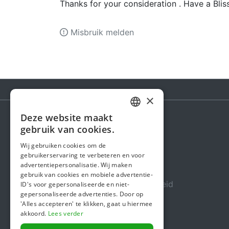
Thanks for your consideration . Have a Blis
Misbruik melden
×
Deze website maakt
DUTCH
gebruik van cookies.
Steunactie
FRENCH
Wij gebruiken cookies om de
Over ons
gebruikerservaring te verbeteren en voor
ENGLISH
advertentiepersonalisatie. Wij maken
In de media
gebruik van cookies en mobiele advertentie-
Veiligheid & Betrouwbaarheid
ID's voor gepersonaliseerde en niet-
gepersonaliseerde advertenties. Door op
Algemene voorwaarden
'Alles accepteren' te klikken, gaat u hiermee
akkoord.
Lees verder
Privacybeleid