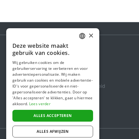
×
Deze website maakt
DUTCH
gebruik van cookies.
Steunactie
FRENCH
Wij gebruiken cookies om de
Over ons
gebruikerservaring te verbeteren en voor
ENGLISH
advertentiepersonalisatie. Wij maken
In de media
gebruik van cookies en mobiele advertentie-
Veiligheid & Betrouwbaarheid
ID's voor gepersonaliseerde en niet-
gepersonaliseerde advertenties. Door op
Algemene voorwaarden
'Alles accepteren' te klikken, gaat u hiermee
akkoord.
Lees verder
Privacybeleid
Cookiebeleid
ALLES ACCEPTEREN
ALLES AFWIJZEN