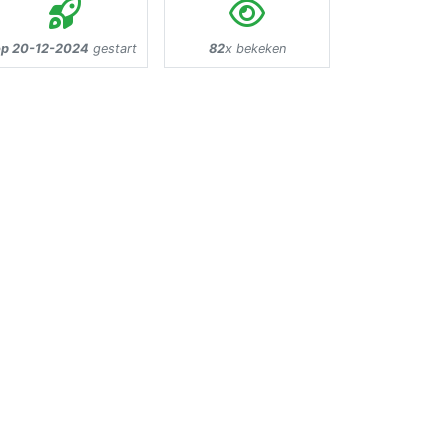
op 20-12-2024
gestart
82
x bekeken