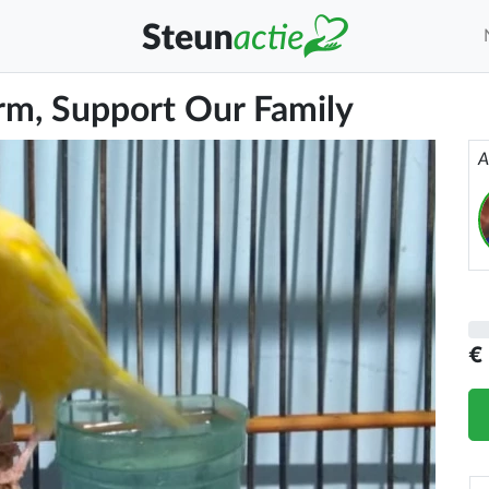
rm, Support Our Family
A
€