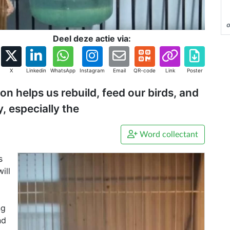
Deel deze actie via:
X
Linkedin
WhatsApp
Instagram
Email
QR-code
Link
Poster
on helps us rebuild, feed our birds, and
, especially the
Word collectant
s
ill
ng
nd