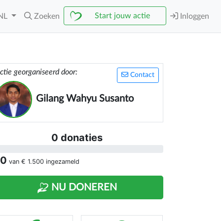
Start jouw actie
NL
Zoeken
Inloggen
ctie georganiseerd door:
Contact
Gilang Wahyu Susanto
0 donaties
 0
van
€ 1.500
ingezameld
NU DONEREN