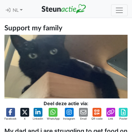
NL
Support my family
Deel deze actie via:
Facebook
X
Linkedin
WhatsApp
Instagram
Email
QR-code
Link
Poster
My dad and i are struggling to get food on