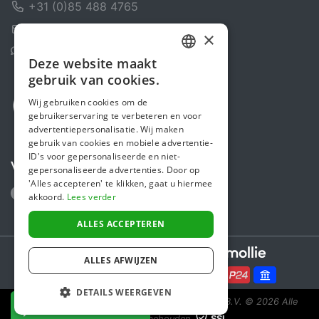
+31 (0)85 488 4765
Contactformulier
×
Helpcentrum
Deze website maakt
DUTCH
gebruik van cookies.
FRENCH
Wij gebruiken cookies om de
gebruikerservaring te verbeteren en voor
ENGLISH
advertentiepersonalisatie. Wij maken
gebruik van cookies en mobiele advertentie-
ID's voor gepersonaliseerde en niet-
Volg ons
gepersonaliseerde advertenties. Door op
'Alles accepteren' te klikken, gaat u hiermee
akkoord.
Lees verder
ALLES ACCEPTEREN
Secure payments powered by
ALLES AFWIJZEN
DETAILS WEERGEVEN
Steunactie is een initiatief van Sponsor Europe B.V.
© 2026 Alle
NU DONEREN
rechten voorbehouden.
SSL