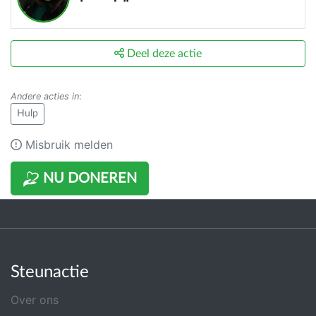
Deel deze actie
Andere acties in
:
Hulp
Misbruik melden
NU DONEREN
Steunactie
Over ons