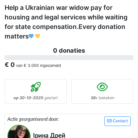
Help a Ukrainian war widow pay for
housing and legal services while waiting
for state compensation.Every donation
matters
0 donaties
€ 0
van
€ 3.000
ingezameld
op 30-10-2025
gestart
38
x bekeken
Actie georganiseerd door:
Contact
Ірина Дрей