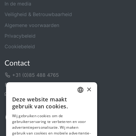
In de media
Veiligheid & Betrouwbaarheid
Algemene voorwaarden
Privacybeleid
Cookiebeleid
Contact
+31 (0)85 488 4765
Contactformulier
×
Helpcentrum
Deze website maakt
DUTCH
gebruik van cookies.
FRENCH
Wij gebruiken cookies om de
gebruikerservaring te verbeteren en voor
ENGLISH
advertentiepersonalisatie. Wij maken
gebruik van cookies en mobiele advertentie-