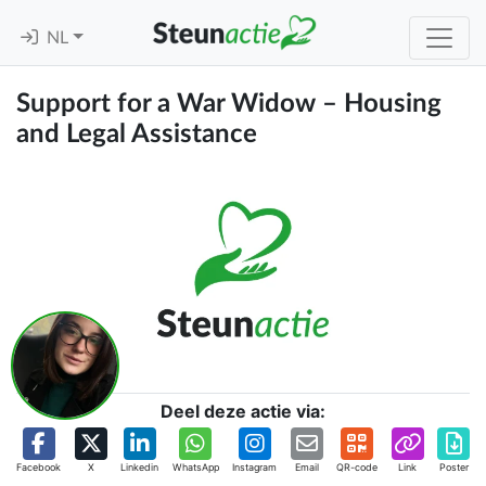
NL
Support for a War Widow – Housing
and Legal Assistance
Deel deze actie via:
Facebook
X
Linkedin
WhatsApp
Instagram
Email
QR-code
Link
Poster