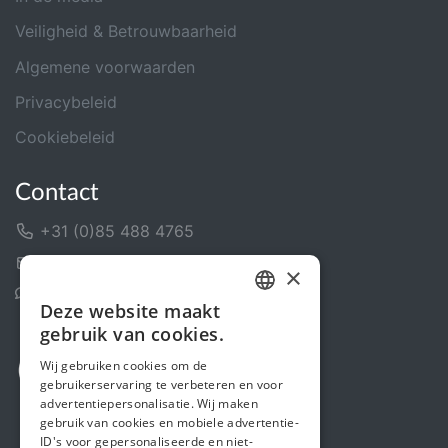
Veiligheid & Betrouwbaarheid
Algemene voorwaarden
Privacybeleid
Cookiebeleid
Contact
+31 (0)85 488 4765
Contactformulier
×
Helpcentrum
Deze website maakt
DUTCH
gebruik van cookies.
FRENCH
Wij gebruiken cookies om de
gebruikerservaring te verbeteren en voor
ENGLISH
advertentiepersonalisatie. Wij maken
gebruik van cookies en mobiele advertentie-
ID's voor gepersonaliseerde en niet-