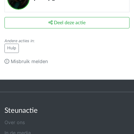
Deel deze actie
Andere acties in
:
Hulp
Misbruik melden
Steunactie
Over ons
In de media