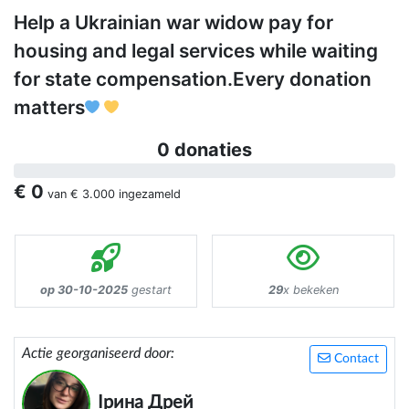
Help a Ukrainian war widow pay for
housing and legal services while waiting
for state compensation.Every donation
matters
0 donaties
€ 0
van
€ 3.000
ingezameld
op 30-10-2025
gestart
29
x bekeken
Actie georganiseerd door:
Contact
Ірина Дрей