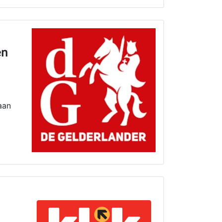
en
aan