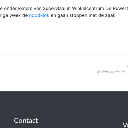
e ondernemers van Supervlaai in Winkelcentrum De Ruwert
orige week de
noodklok
en gaan stoppen met de zaak.
Andere acties in
:
Contact
V