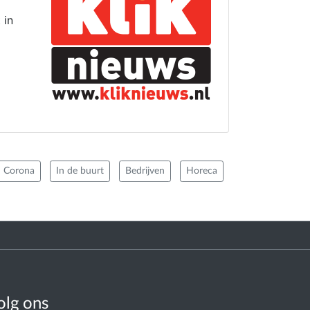
 in
Corona
In de buurt
Bedrijven
Horeca
olg ons