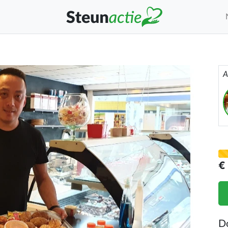
A
€
D