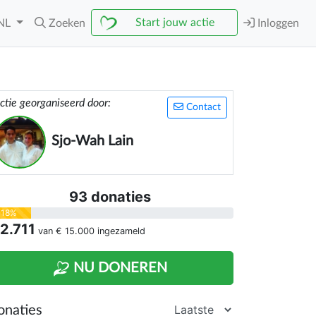
Start jouw actie
NL
Zoeken
Inloggen
ctie georganiseerd door:
Contact
Sjo-Wah Lain
93 donaties
18%
 2.711
van
€ 15.000
ingezameld
NU DONEREN
onaties