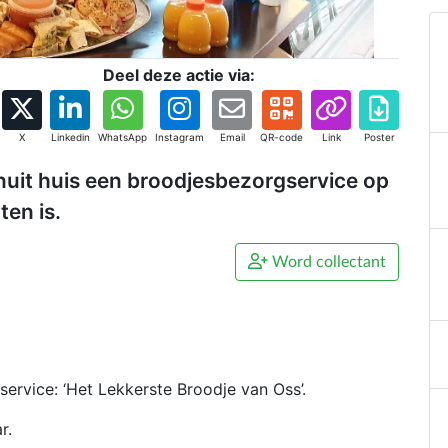
Deel deze actie via:
X
Linkedin
WhatsApp
Instagram
Email
QR-code
Link
Poster
uit huis een broodjesbezorgservice op
ten is.
Word collectant
ervice: ‘Het Lekkerste Broodje van Oss’.
r.