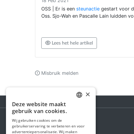
18 Feb 2021
OSS | Er is een
steunactie
gestart voor d
Oss. Sjo-Wah en Pascalle Lain luidden v
Lees het hele artikel
Misbruik melden
×
Deze website maakt
DUTCH
gebruik van cookies.
FRENCH
Wij gebruiken cookies om de
Steunactie
gebruikerservaring te verbeteren en voor
ENGLISH
advertentiepersonalisatie. Wij maken