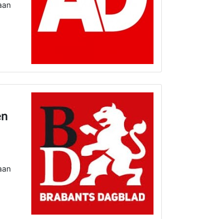
aan
en
aan