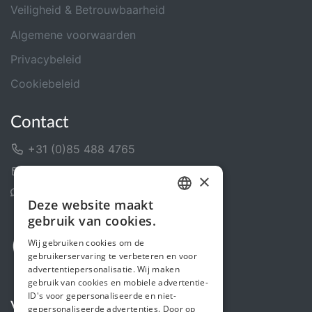
Veiligheid & Betrouwbaarheid
Algemene voorwaarden
Privacybeleid
Cookiebeleid
Contact
+31 (0)85 488 4765
Contactformulier
×
Helpcentrum
Deze website maakt
DUTCH
gebruik van cookies.
FRENCH
Wij gebruiken cookies om de
gebruikerservaring te verbeteren en voor
ENGLISH
advertentiepersonalisatie. Wij maken
gebruik van cookies en mobiele advertentie-
ID's voor gepersonaliseerde en niet-
Volg ons
gepersonaliseerde advertenties. Door op