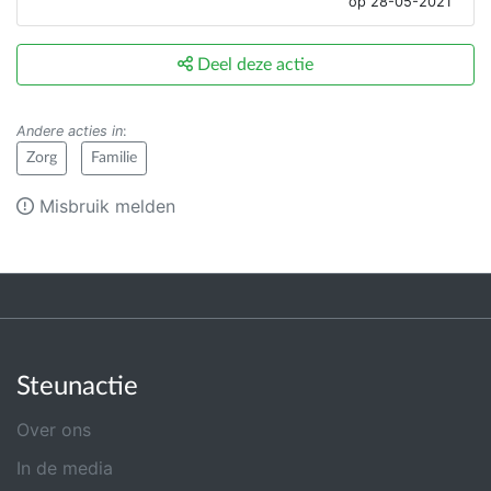
op 28-05-2021
Deel deze actie
Andere acties in
:
Zorg
Familie
Misbruik melden
Steunactie
Over ons
In de media