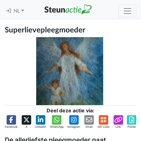
NL
Superlievepleegmoeder
Deel deze actie via:
Facebook
X
Linkedin
WhatsApp
Instagram
Email
QR-code
Link
Poster
De allerliefste pleegmoeder gaat