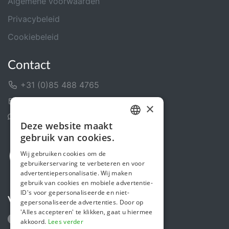
Algemene voorwaarden
Privacybeleid
Cookiebeleid
Contact
+31 (0)85 488 4765
Contactformulier
×
Helpcentrum
Deze website maakt
DUTCH
gebruik van cookies.
FRENCH
Wij gebruiken cookies om de
gebruikerservaring te verbeteren en voor
ENGLISH
advertentiepersonalisatie. Wij maken
gebruik van cookies en mobiele advertentie-
ID's voor gepersonaliseerde en niet-
Volg ons
gepersonaliseerde advertenties. Door op
'Alles accepteren' te klikken, gaat u hiermee
akkoord.
Lees verder