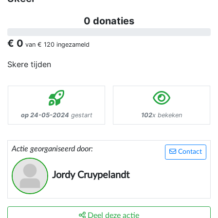
0 donaties
€ 0
van
€ 120
ingezameld
Skere tijden
op 24-05-2024
gestart
102
x bekeken
Actie georganiseerd door:
Contact
Jordy Cruypelandt
Deel deze actie