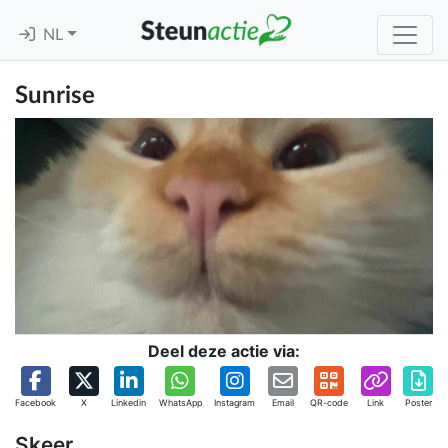
NL
Sunrise
Deel deze actie via:
Facebook
X
Linkedin
WhatsApp
Instagram
Email
QR-code
Link
Poster
Skeer