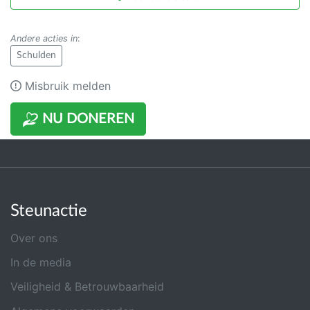
Andere acties in
:
Schulden
Misbruik melden
NU DONEREN
Steunactie
Over ons
In de media
Veiligheid & Betrouwbaarheid