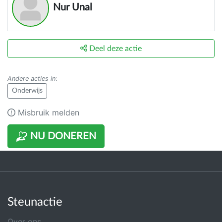
Nur Unal
Deel deze actie
Andere acties in
:
Onderwijs
Misbruik melden
NU DONEREN
Steunactie
Over ons