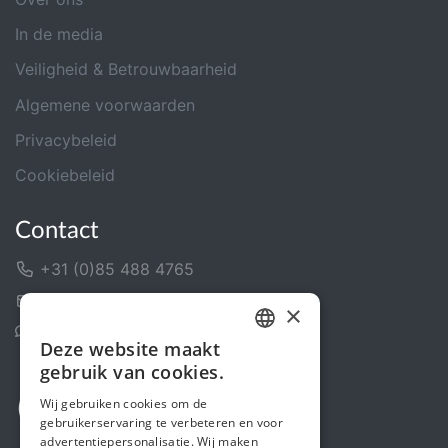
In de media
Veiligheid & Betrouwbaarheid
Algemene voorwaarden
Privacybeleid
Cookiebeleid
Contact
+31 (0)85 488 4765
Contactformulier
×
Helpcentrum
Deze website maakt
DUTCH
gebruik van cookies.
FRENCH
Wij gebruiken cookies om de
gebruikerservaring te verbeteren en voor
ENGLISH
advertentiepersonalisatie. Wij maken