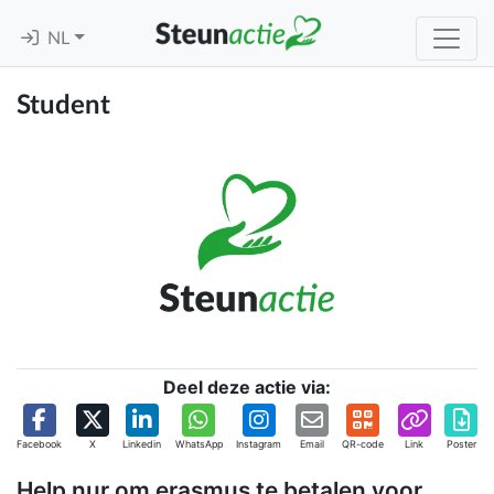
NL
Student
Deel deze actie via:
Facebook
X
Linkedin
WhatsApp
Instagram
Email
QR-code
Link
Poster
Help nur om erasmus te betalen voor