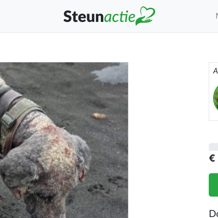
A
€
D