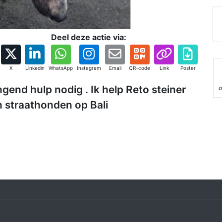
Deel deze actie via:
X
Linkedin
WhatsApp
Instagram
Email
QR-code
Link
Poster
gend hulp nodig . Ik help Reto steiner
o
n straathonden op Bali