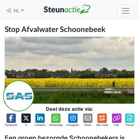
NL
Stop Afvalwater Schoonebeek
Deel deze actie via:
Facebook
X
Linkedin
WhatsApp
Instagram
Email
QR-code
Link
Poster
Een groep bezorgde Schoonebekers is