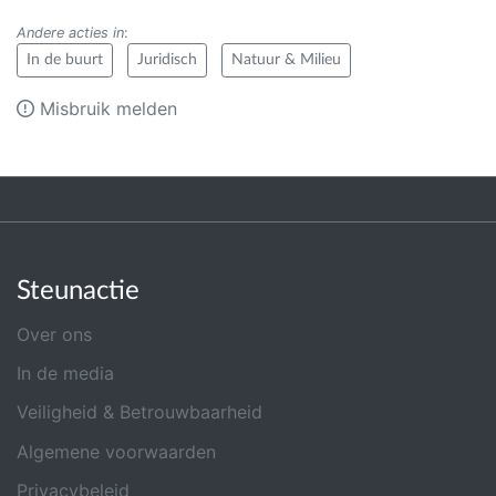
Andere acties in
:
In de buurt
Juridisch
Natuur & Milieu
Misbruik melden
Steunactie
Over ons
In de media
Veiligheid & Betrouwbaarheid
Algemene voorwaarden
Privacybeleid