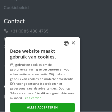
Cookiebeleid
Contact
+31 (0)85 488 4765
Contactformulier
×
Helpcentrum
Deze website maakt
DUTCH
gebruik van cookies.
FRENCH
Wij gebruiken cookies om de
gebruikerservaring te verbeteren en voor
ENGLISH
advertentiepersonalisatie. Wij maken
gebruik van cookies en mobiele advertentie-
ID's voor gepersonaliseerde en niet-
Volg ons
gepersonaliseerde advertenties. Door op
'Alles accepteren' te klikken, gaat u hiermee
akkoord.
Lees verder
ALLES ACCEPTEREN