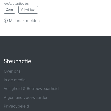
Andere acties in
:
Zorg
Vrijwilliger
Misbruik melden
Steunactie
Over ons
In de media
Veiligheid & Betrouwbaarheid
Algemene voorwaarden
Privacybeleid