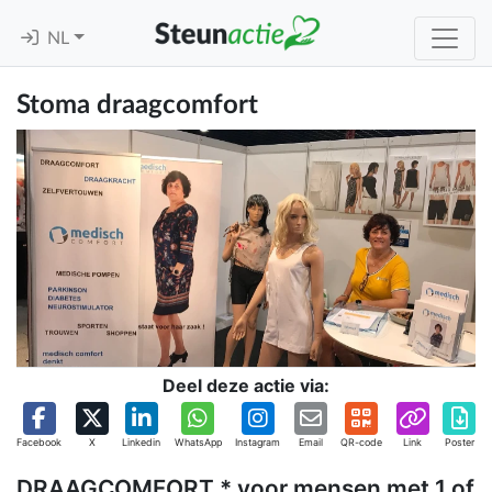
NL
Stoma draagcomfort
Deel deze actie via:
Facebook
X
Linkedin
WhatsApp
Instagram
Email
QR-code
Link
Poster
DRAAGCOMFORT * voor mensen met 1 of