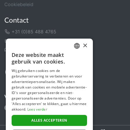
Cookiebeleid
Contact
+31 (0)85 488 4765
Contactformulier
×
Helpcentrum
Deze website maakt
DUTCH
gebruik van cookies.
FRENCH
Wij gebruiken cookies om de
gebruikerservaring te verbeteren en voor
ENGLISH
advertentiepersonalisatie. Wij maken
gebruik van cookies en mobiele advertentie-
ID's voor gepersonaliseerde en niet-
Volg ons
gepersonaliseerde advertenties. Door op
'Alles accepteren' te klikken, gaat u hiermee
akkoord.
Lees verder
ALLES ACCEPTEREN