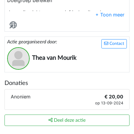
Doelgroep bereiken
daar mijn ziekte progressief is, kan ik wel een
vrijwilliger gebruiken, die door wil groeien naar
potentiële eigenaar! De regie durft over te nemen!
DOEL:
Actie georganiseerd door:
Contact
VOORRAAD, PRODUCTIE EN BIJWERKEN
WEBSHOP
Thea van Mourik
Donaties
Anoniem
€ 20,00
op 13-09-2024
Deel deze actie