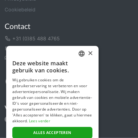
Cookiebeleid
Contact
+31 (0)85 488 4765
Contactformulier
×
Helpcentrum
Deze website maakt
DUTCH
gebruik van cookies.
FRENCH
Wij gebruiken cookies om de
gebruikerservaring te verbeteren en voor
ENGLISH
advertentiepersonalisatie. Wij maken
gebruik van cookies en mobiele advertentie-
ID's voor gepersonaliseerde en niet-
Volg ons
gepersonaliseerde advertenties. Door op
'Alles accepteren' te klikken, gaat u hiermee
akkoord.
Lees verder
ALLES ACCEPTEREN