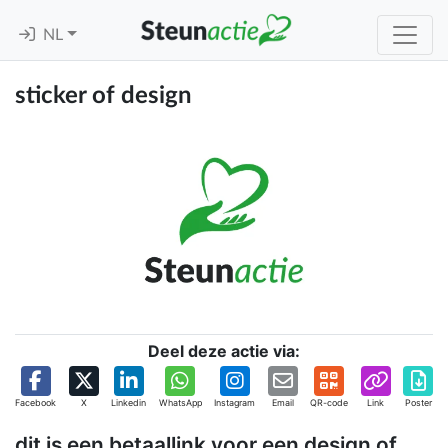
NL
sticker of design
Deel deze actie via:
Facebook
X
Linkedin
WhatsApp
Instagram
Email
QR-code
Link
Poster
dit is een betaallink voor een design of