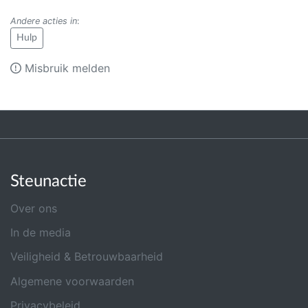
Andere acties in
:
Hulp
Misbruik melden
Steunactie
Over ons
In de media
Veiligheid & Betrouwbaarheid
Algemene voorwaarden
Privacybeleid