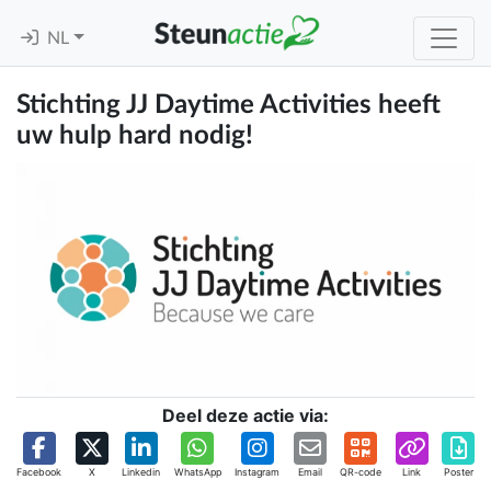
NL
Stichting JJ Daytime Activities heeft
uw hulp hard nodig!
Deel deze actie via:
Facebook
X
Linkedin
WhatsApp
Instagram
Email
QR-code
Link
Poster