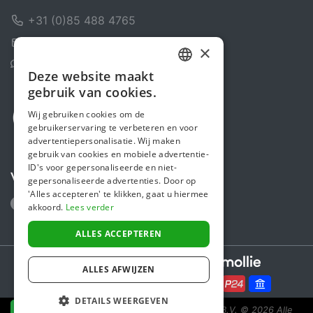
+31 (0)85 488 4765
Contactformulier
×
Helpcentrum
Deze website maakt
DUTCH
gebruik van cookies.
FRENCH
Wij gebruiken cookies om de
gebruikerservaring te verbeteren en voor
ENGLISH
advertentiepersonalisatie. Wij maken
gebruik van cookies en mobiele advertentie-
ID's voor gepersonaliseerde en niet-
Volg ons
gepersonaliseerde advertenties. Door op
'Alles accepteren' te klikken, gaat u hiermee
akkoord.
Lees verder
ALLES ACCEPTEREN
Secure payments powered by
ALLES AFWIJZEN
DETAILS WEERGEVEN
Steunactie is een initiatief van Sponsor Europe B.V.
© 2026 Alle