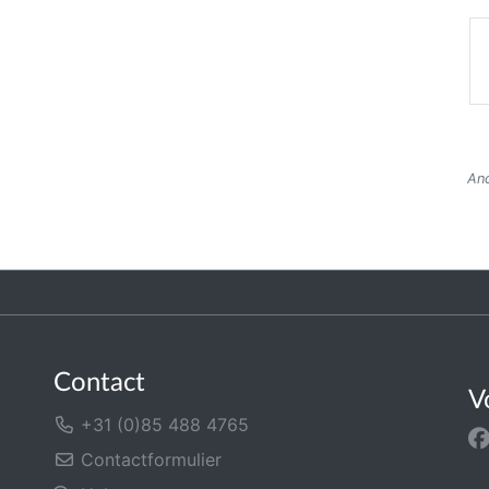
And
Contact
V
+31 (0)85 488 4765
Contactformulier