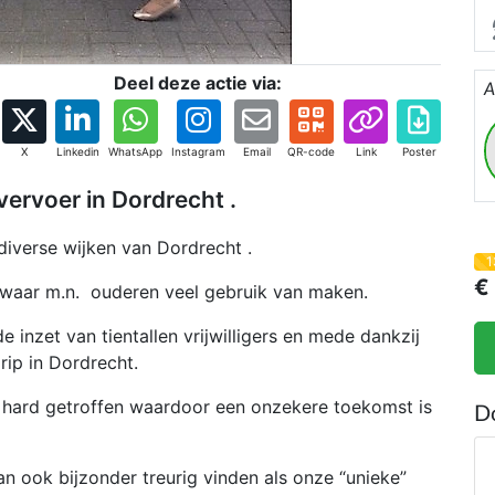
Deel deze actie via:
A
X
Linkedin
WhatsApp
Instagram
Email
QR-code
Link
Poster
vervoer in Dordrecht .
diverse wijken van Dordrecht .
1
€
n waar m.n. ouderen veel gebruik van maken.
 inzet van tientallen vrijwilligers en mede dankzij
rip in Dordrecht.
hard getroffen waardoor een onzekere toekomst is
D
an ook bijzonder treurig vinden als onze “unieke”