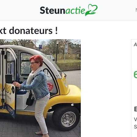
kt donateurs !
A
V
S
i