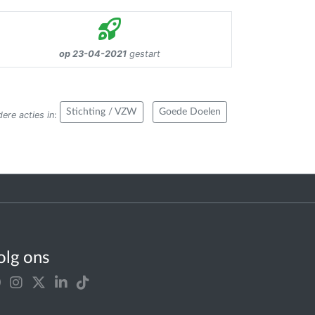
op 23-04-2021
gestart
Stichting / VZW
Goede Doelen
ere acties in
:
olg ons