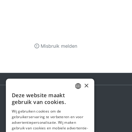
Misbruik melden
×
Deze website maakt
DUTCH
gebruik van cookies.
Steunactie
FRENCH
Wij gebruiken cookies om de
Over ons
gebruikerservaring te verbeteren en voor
ENGLISH
advertentiepersonalisatie. Wij maken
In de media
gebruik van cookies en mobiele advertentie-