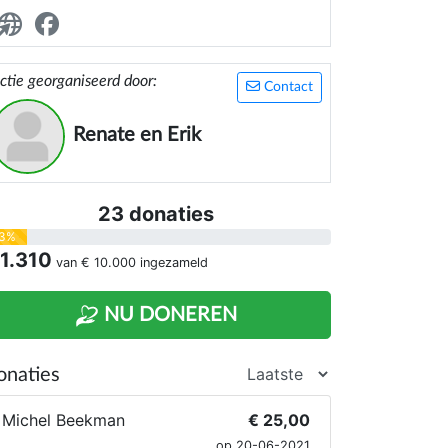
ctie georganiseerd door:
Contact
Renate en Erik
23 donaties
3%
 1.310
van
€ 10.000
ingezameld
NU DONEREN
onaties
Michel Beekman
€ 25,00
op 20-06-2021